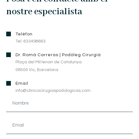
nostre especialista
Telèfon
Tel: 633498663
Dr. Romà Carreras | Podòleg Cirurgià
Plaça del Mil·lenari de Catalunya
08500 Vic, Barcelona
Email
info@clinicacirugiaspodologicas.com