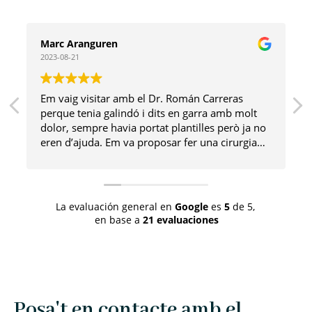
Marc Aranguren
2023-08-21
Em vaig visitar amb el Dr. Román Carreras
perque tenia galindó i dits en garra amb molt
dolor, sempre havia portat plantilles però ja no
eren d’ajuda. Em va proposar fer una cirurgia
mínimament invasiva i tot va anar de luxe. Ara
tinc un peu sense dolor i molt estètic! Moltes
gràcies!
La evaluación general en
Google
es
5
de 5,
en base a
21 evaluaciones
Posa't en contacte amb el