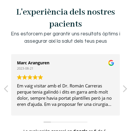
L'experiència dels nostres
pacients
Ens esforcem per garantir uns resultats òptims i
assegurar així la salut dels teus peus
Marc Aranguren
2023-08-21
Em vaig visitar amb el Dr. Román Carreras
perque tenia galindó i dits en garra amb molt
dolor, sempre havia portat plantilles però ja no
eren d’ajuda. Em va proposar fer una cirurgia
mínimament invasiva i tot va anar de luxe. Ara
tinc un peu sense dolor i molt estètic! Moltes
gràcies!