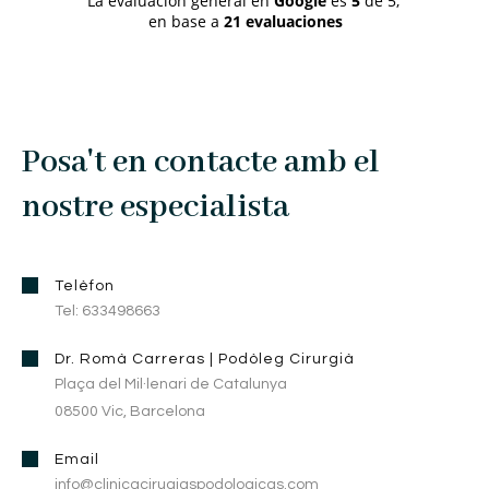
La evaluación general en
Google
es
5
de 5,
en base a
21 evaluaciones
Posa't en contacte amb el
nostre especialista
Telèfon
Tel: 633498663
Dr. Romà Carreras | Podòleg Cirurgià
Plaça del Mil·lenari de Catalunya
08500 Vic, Barcelona
Email
info@clinicacirugiaspodologicas.com