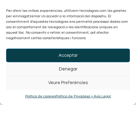
Per oferir les millors experiències, utilitzem tecnologies com les galetes
per emmagatzemar i/o accedir a la informació del dispositiu. El
consentiment d'aquestes tecnologies ens permetrà processar dades com
ara el comportament de navegació o les identificacions úniques en
En Coche
aquest lloc. No consentir o retirar el consentiment, pot afectar
negativament certes característiques i funcions.
Pàrquing públic
Aparcament gratuït
Acceptar
Com arribar des del pàrquing
Denegar
Veure Preferències
Política de cookies
Política de Privadesa y Avís Legal
En Autobús
Estació d'Autobusos de Vic
Carrer del Pare Gallissà, 4