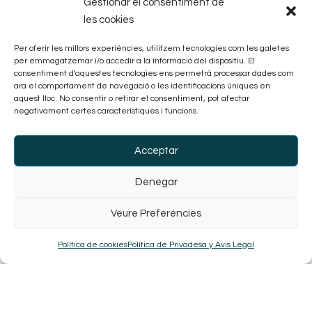
Gestionar el consentiment de
les cookies
Per oferir les millors experiències, utilitzem tecnologies com les galetes
per emmagatzemar i/o accedir a la informació del dispositiu. El
consentiment d'aquestes tecnologies ens permetrà processar dades com
En Autobús
ara el comportament de navegació o les identificacions úniques en
aquest lloc. No consentir o retirar el consentiment, pot afectar
Estació d'Autobusos de Vic
negativament certes característiques i funcions.
Carrer del Pare Gallissà, 4
Acceptar
Com arribar des de l´estació d´autobusos
Denegar
Veure Preferències
Política de cookies
Política de Privadesa y Avís Legal