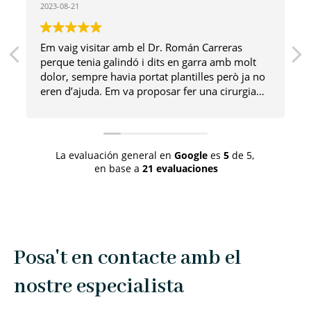
2023-08-21
Em vaig visitar amb el Dr. Román Carreras
perque tenia galindó i dits en garra amb molt
dolor, sempre havia portat plantilles però ja no
eren d’ajuda. Em va proposar fer una cirurgia
mínimament invasiva i tot va anar de luxe. Ara
tinc un peu sense dolor i molt estètic! Moltes
gràcies!
La evaluación general en
Google
es
5
de 5,
en base a
21 evaluaciones
Posa't en contacte amb el
nostre especialista