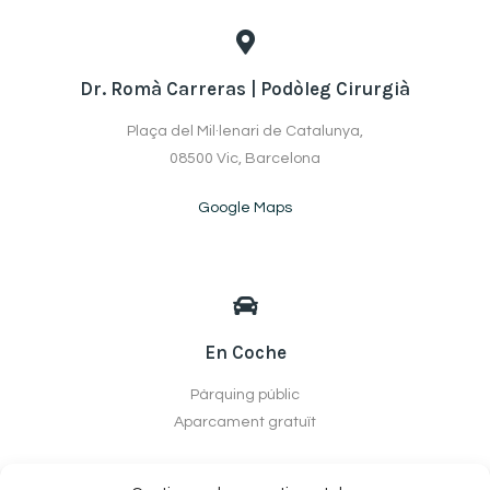
Dr. Romà Carreras | Podòleg Cirurgià
Plaça del Mil·lenari de Catalunya,
08500 Vic, Barcelona
Google Maps
En Coche
Pàrquing públic
Aparcament gratuït
Com arribar des del pàrquing