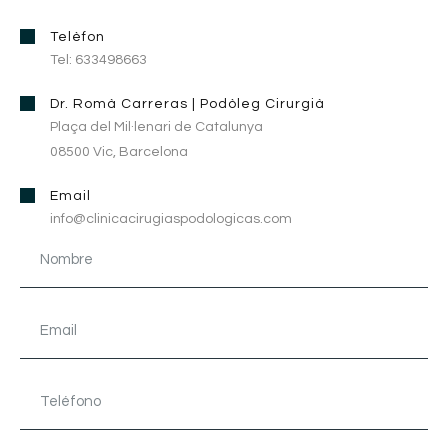
Telèfon
Tel: 633498663
Dr. Romà Carreras | Podòleg Cirurgià
Plaça del Mil·lenari de Catalunya
08500 Vic, Barcelona
Email
info@clinicacirugiaspodologicas.com