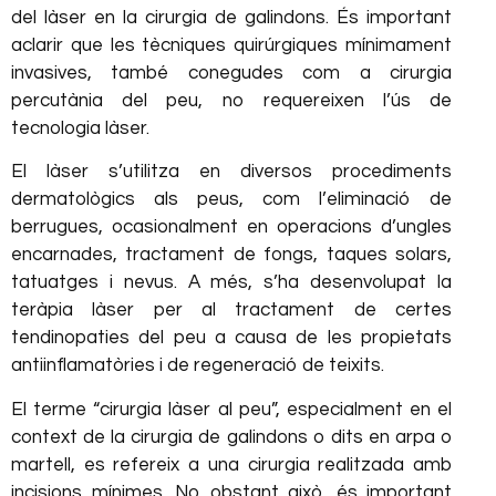
del làser en la cirurgia de galindons. És important
aclarir que les tècniques quirúrgiques mínimament
invasives, també conegudes com a cirurgia
percutània del peu, no requereixen l’ús de
tecnologia làser.
El làser s’utilitza en diversos procediments
dermatològics als peus, com l’eliminació de
berrugues, ocasionalment en operacions d’ungles
encarnades, tractament de fongs, taques solars,
tatuatges i nevus. A més, s’ha desenvolupat la
teràpia làser per al tractament de certes
tendinopaties del peu a causa de les propietats
antiinflamatòries i de regeneració de teixits.
El terme “cirurgia làser al peu”, especialment en el
context de la cirurgia de galindons o dits en arpa o
martell, es refereix a una cirurgia realitzada amb
incisions mínimes. No obstant això, és important