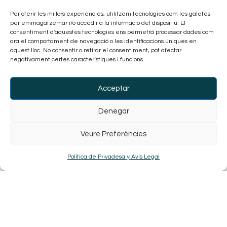
Per oferir les millors experiències, utilitzem tecnologies com les galetes
per emmagatzemar i/o accedir a la informació del dispositiu. El
consentiment d'aquestes tecnologies ens permetrà processar dades com
ara el comportament de navegació o les identificacions úniques en
aquest lloc. No consentir o retirar el consentiment, pot afectar
negativament certes característiques i funcions.
Acceptar
Denegar
Veure Preferències
Política de Privadesa y Avís Legal