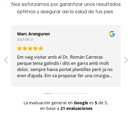
Nos esforzamos por garantizar unos resultados
óptimos y asegurar así la salud de tus pies.
Marc Aranguren
2023-08-21
Em vaig visitar amb el Dr. Román Carreras
perque tenia galindó i dits en garra amb molt
dolor, sempre havia portat plantilles però ja no
eren d’ajuda. Em va proposar fer una cirurgia
mínimament invasiva i tot va anar de luxe. Ara
tinc un peu sense dolor i molt estètic! Moltes
gràcies!
La evaluación general en
Google
es
5
de 5,
en base a
21 evaluaciones