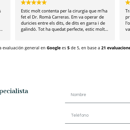
s
Estic molt contenta per la cirurgia que m’ha
Tr
fet el Dr. Romà Carreras. Em va operar de
pr
duricies entre els dits, de dits en garra i de
l'
er
galindó. Tot ha quedat perfecte, estic molt
va
contenta i agraïda. Moltíssimes gràcies!
se
i
tr
a evaluación general en
Google
es
5
de 5,
en base a
21 evaluacion
pecialista