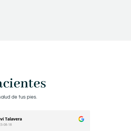
acientes
alud de tus pies.
vi Talavera
Adelaida Saez 
23-08-18
2023-08-18