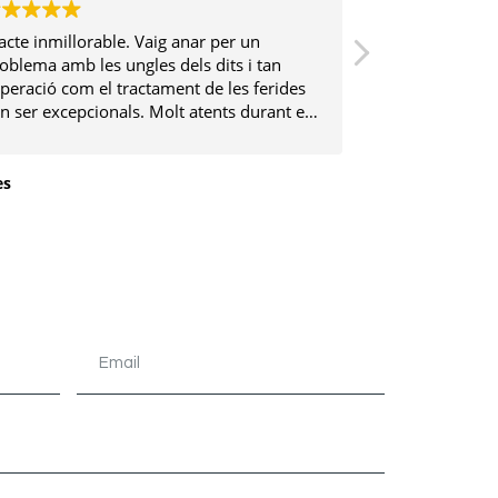
acte inmillorable. Vaig anar per un
El Dr. Romà Ca
oblema amb les ungles dels dits i tan
cayos entre los
operació com el tractament de les ferides
dolor ha sido 
n ser excepcionals. Molt atents durant el
recuperada. Ha 
guiment dels dies previs i posteriors al
después de año
actament
solución defini
es