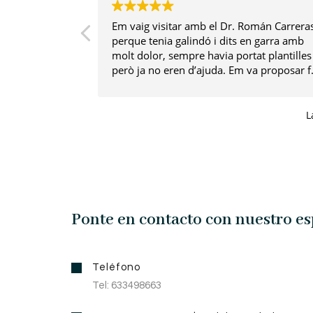
Em vaig visitar amb el Dr. Román Carrera
perque tenia galindó i dits en garra amb
molt dolor, sempre havia portat plantilles
però ja no eren d’ajuda. Em va proposar f
una cirurgia mínimament invasiva i tot va
anar de luxe. Ara tinc un peu sense dolor 
molt estètic! Moltes gràcies!
L
Ponte en contacto con nuestro es
Teléfono
Tel: 633498663